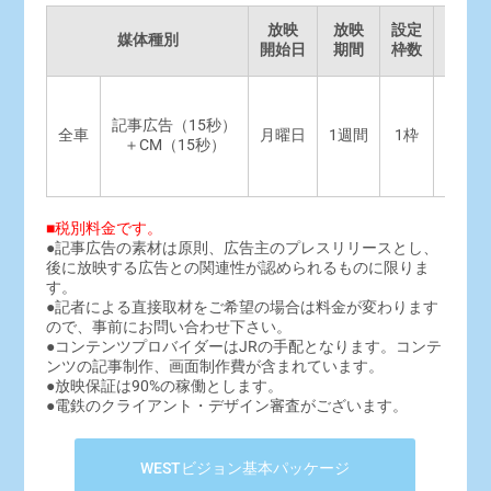
放映
放映
設定
広告
媒体種別
開始日
期間
枠数
（税
記事広告（15秒）
全車
月曜日
1週間
1枠
3,000
＋CM（15秒）
■税別料金です。
●記事広告の素材は原則、広告主のプレスリリースとし、
後に放映する広告との関連性が認められるものに限りま
す。
●記者による直接取材をご希望の場合は料金が変わります
ので、事前にお問い合わせ下さい。
●コンテンツプロバイダーはJRの手配となります。コンテ
ンツの記事制作、画面制作費が含まれています。
●放映保証は90%の稼働とします。
●電鉄のクライアント・デザイン審査がございます。
WESTビジョン基本パッケージ