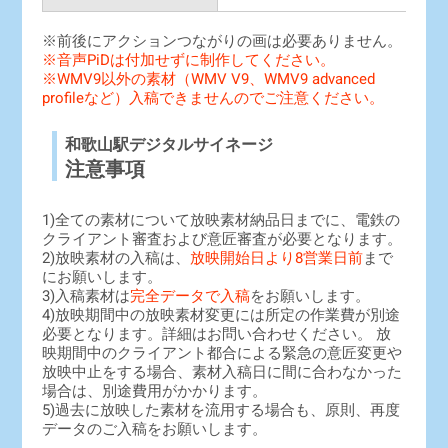
※前後にアクションつながりの画は必要ありません。
※音声PiDは付加せずに制作してください。
※WMV9以外の素材（WMV V9、WMV9 advanced
profileなど）入稿できませんのでご注意ください。
和歌山駅デジタルサイネージ
注意事項
1)全ての素材について放映素材納品日までに、電鉄の
クライアント審査および意匠審査が必要となります。
2)放映素材の入稿は、
放映開始日より8営業日前
まで
にお願いします。
3)入稿素材は
完全データで入稿
をお願いします。
4)放映期間中の放映素材変更には所定の作業費が別途
必要となります。詳細はお問い合わせください。 放
映期間中のクライアント都合による緊急の意匠変更や
放映中止をする場合、素材入稿日に間に合わなかった
場合は、別途費用がかかります。
5)過去に放映した素材を流用する場合も、原則、再度
データのご入稿をお願いします。