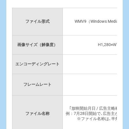
ファイル形式
WMV9（Windows Media 
画像サイズ（解像度）
H1,280×W72
エンコーディングレート
4.5～
フレームレート
29
｢放映開始月日 / 広告主略称 / 
ファイル名称
例：7月28日開始で､広告主がグローア
※ファイル名称は､半角英数