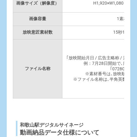
画像サイズ（解像度）
H1,920×W1,080ピ
画像容量
1素材 1M
放映意匠素材数
15秒1枠 3
｢放映開始月日 / 広告主略称 / 素材
例：7月28日開始で､広告
ファイル名称
｢0728GROWU
※素材番号は､放映順序に
※ファイル名称は､半角英数字で
和歌山駅デジタルサイネージ
動画納品データ仕様について