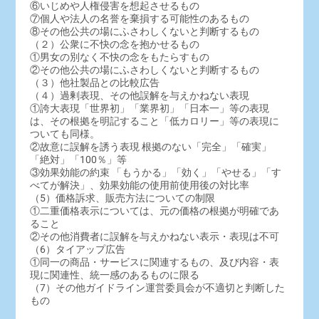
⑥いじめや人権侵害を想起させるもの
⑦個人や法人の名誉を棄損する可能性のあるもの
⑧その他公共の場にふさわしくないと判断するもの
（２）公衆に不快の念を抱かせるもの
①男女の別なく不快の念をもたらすもの
②その他公共の場にふさわしくないと判断するもの
（３）他社製品との比較広告
（４）過剰表現、その他誤解を与えかねない表現
①誇大表現「世界初」「業界初」「日本一」等の表現
は、その根拠を明記すること「低カロリー」等の表現に
ついても同様。
②故意に誤解を誘う表現 根拠のない「完全」「確実」
「絶対」「100％」等
③効果効能の約束 「もうかる」「効く」「やせる」「す
べてが解決」、効果効能の使用前使用後の対比率
（5）価格訴求、販売方法についての制限
①二重価格表示については、元の価格の根拠が明確であ
ること
②その他消費者に誤解を与えかねない表示・表現は不可
（6）タイアップ広告
①同一の商品・サービスに関連するもの、及び内容・表
現に関連性、統一感のあるものに限る
（7）その他ガイドライン運営委員会が不適切と判断した
もの