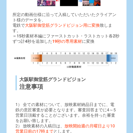
所定の動画仕様に沿って入稿していただいたクライアン
ト様のデータを、
電鉄で
大阪駅御堂筋グランドビジョン用に変換
致しま
す。
＝15秒素材本編にファーストカット・ラストカット各2秒
ずつ計4秒を追加した
19秒の専用素材
に変換
大阪駅御堂筋グランドビジョン
注意事項
1） 全ての素材について、放映素材納品日までに、電
鉄の意匠審査が必要となります。審査回答までに4～5
営業日頂戴することがございます。余裕を持った審査
をお願い致します。
2） 放映素材の入稿日は、
放映開始週の月曜日より10
営業日前の17時まで
とします。