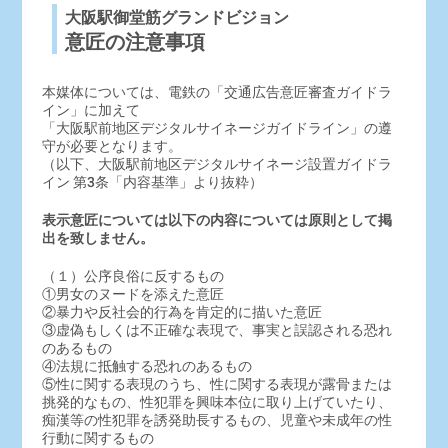
大阪駅御堂筋グランドビジョン
意匠の注意事項
本媒体については、電鉄の「交通広告意匠審査ガイドラ
イン」に加えて
「大阪駅前地区デジタルサイネージガイドライン」の遵
守が必要となります。
（以下、大阪駅前地区デジタルサイネージ設置ガイドラ
イン 第3条「内容基準」より抜粋）
表示意匠については以下の内容については原則として掲
出を致しません。
（１）公序良俗に反するもの
①男女のヌードを添えた意匠
②暴力や反社会的行為を肯定的に描いた意匠
③虚偽もしくは不正確な表現で、事実と誤認される恐れ
のあるもの
④法規に抵触する恐れのあるもの
⑤性に関する表現のうち、性に関する表現が露骨または
挑発的なもの、性犯罪を興味本位に取り上げていたり、
痴漢等の性犯罪を誘発助長するもの、児童や未成年の性
行動に関するもの