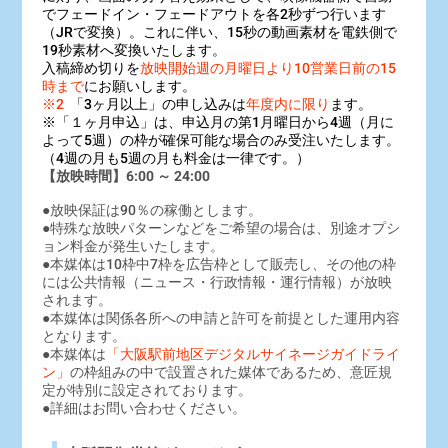
でフェードイン・フェードアウトを各2秒ずつ行います
（JRで変換）
。これに伴い、15秒の動画素材を電鉄側で
19秒素材へ変換いたします。
入稿締め切りを
放映開始週の月曜日より10営業日前の15
時まで
にお願いします。
※2
「3ヶ月以上」の申し込みは
年度内に限り
ます。
※「１ヶ月申込」は、申込月の第1月曜日から4週（月に
よって5週）の枠が確保可能な場合のみ受注いたします。
（4週の月も5週の月も料金は一律です。）
【放映時間】6:00 ～ 24:00
●放映保証は90％の稼働とします。
●
特殊な放映パターンなどをご希望の場合は、別途オプシ
ョン料金が発生いたします。
●本媒体は10枠中7枠を広告枠として販売し、その他の枠
には公共情報
（ニュース・行政情報・運行情報）が放映
されます。
●本媒体は関係各所への申請と許可を前提とした運用内容
となります。
●本媒体は
「大阪駅前地区デジタルサイネージガイドライ
ン」
の枠組みの中で
設置された媒体であるため、意匠規
定が特別に設定されております。
●詳細はお問い合わせください。