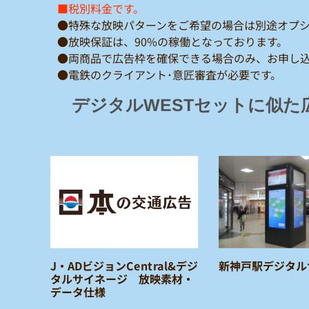
■税別料金です。
●特殊な放映パターンをご希望の場合は別途オプ
●放映保証は、90%の稼働となっております。
●両商品で広告枠を確保できる場合のみ、お申し
●電鉄のクライアント･意匠審査が必要です。
デジタルWESTセットに似た
J・ADビジョンCentral&デジ
新神戸駅デジタル
タルサイネージ 放映素材・
データ仕様