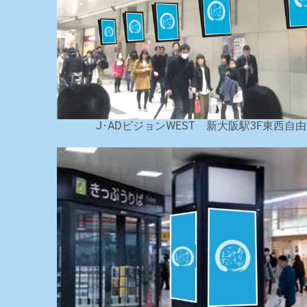
J･ADビジョンWEST 新大阪駅3F東西自