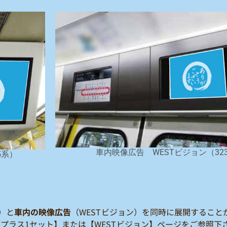
車内映像広告 WESTビジョン（32
5系）
）と
車内の映像広告
（WESTビジョン）を同時に展開すること
プラス1セット】または【WESTビジョン】ページをご参照下