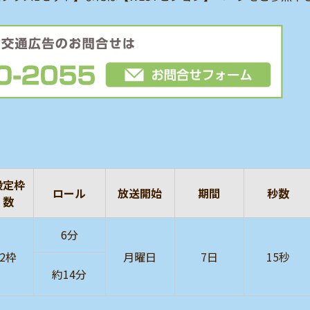
設定枠
ロール
放送開始
期間
秒数
数
6分
2枠
月曜日
7日
15秒
約14分