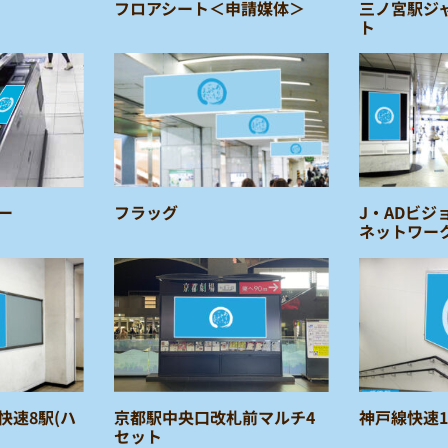
フロアシート＜申請媒体＞
三ノ宮駅ジャ
ト
ー
フラッグ
J・ADビジ
ネットワー
快速8駅(ハ
京都駅中央口改札前マルチ4
神戸線快速1
セット