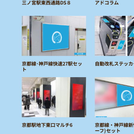
三ノ宮駅東西通路DS８
アドコラム
京都線･神戸線快速27駅セッ
自動改札ステッカ
ト
京都駅地下東口マルチ6
京都線・神戸線新
ーフ)セット