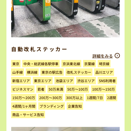
自動改札ステッカー
詳細をみる
中央・総武線各駅停車
京浜東北線
京葉線
埼京線
東京
改札ステッカー
東京の駅広告
品川エリア
山手線
横浜線
新宿エリア
東京エリア
池袋エリア
渋谷エリア
SNS利用者
100万～150万
ビジネスマン
50万～100万
50万未満
若者
150万～200万
200万～300万
300万以上
1週間/7日
2週間
ブランディング
4週間/1ヶ月間
企業告知
商品・サービス告知