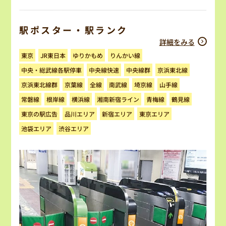
駅ポスター・駅ランク
詳細をみる
ゆりかもめ
りんかい線
JR東日本
東京
中央・総武線各駅停車
中央線快速
京浜東北線
中央線群
京浜東北線群
京葉線
南武線
埼京線
山手線
全線
湘南新宿ライン
常磐線
根岸線
横浜線
青梅線
鶴見線
東京の駅広告
品川エリア
新宿エリア
東京エリア
池袋エリア
渋谷エリア