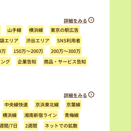
詳細をみる
東京の駅広告
山手線
横浜線
袋エリア
渋谷エリア
SNS利用者
0万
150万～200万
200万～300万
商品・サービス告知
ィング
企業告知
詳細をみる
中央線快速
京浜東北線
京葉線
湘南新宿ライン
横浜線
青梅線
ネットでの拡散
週間/7日
2週間