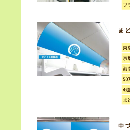
ブ
ま
東
京
湘
50
4
ま
中