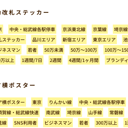
動改札ステッカー
中央・総武線各駅停車
京浜東北線
京葉線
埼京線
京
札ステッカー
品川エリア
新宿エリア
東京エリア
池
100万～15
ジネスマン
50万～100万
50万未満
若者
ブランデ
4週間/1ヶ月間
0万以上
1週間/7日
2週間
ア横ポスター
中央・総武線各駅停車
ア横ポスター
りんかい線
東京
須賀線・総武線快速
南武線
埼京線
山手線
常磐線
ビジネスマン
SNS利用者
300万以上
1
見線
若者