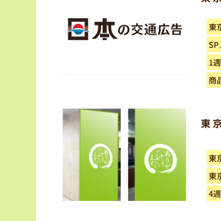
東
S
1週
商
東
東
東
4