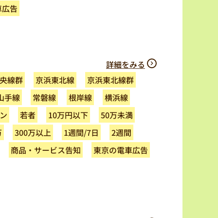
車広告
詳細をみる
京浜東北線群
京浜東北線
央線群
山手線
常磐線
根岸線
横浜線
ン
10万円以下
50万未満
若者
万
300万以上
1週間/7日
2週間
商品・サービス告知
東京の電車広告