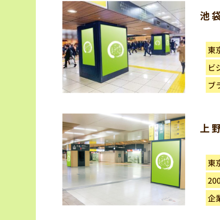
池
東
ビ
ブ
上
東
20
企