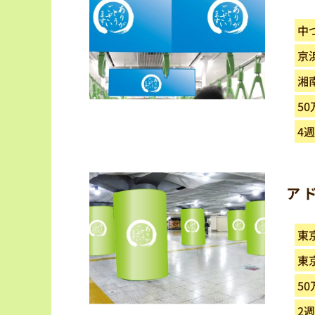
中
京
湘
50
4
ア
東
東
5
2