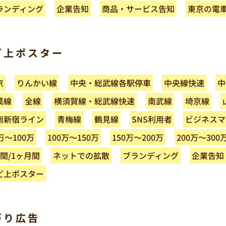
商品・サービス告知
東京の電
ランディング
企業告知
ど上ポスター
中央・総武線各駅停車
りんかい線
中央線快速
中
京
横須賀線・総武線快速
葉線
南武線
埼京線
全線
南新宿ライン
ビジネスマ
SNS利用者
青梅線
鶴見線
100万～150万
150万～200万
200万～300
万～100万
ネットでの拡散
ブランディング
週間/1ヶ月間
企業告知
ど上ポスター
づり広告