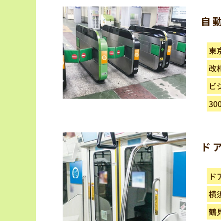
自
東
改
ビ
30
ド
ド
横
鶴