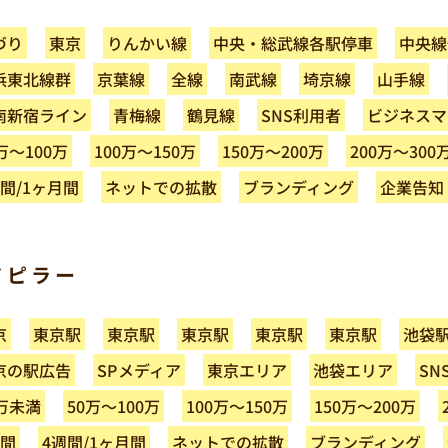
中央・総武線各駅停車
りんかい線
中央線
づり
東京
浜東北線群
京葉線
南武線
埼京線
山手線
全線
南新宿ライン
ビジネスマ
SNS利用者
青梅線
鶴見線
100万～150万
150万～200万
200万～300
万～100万
ネットでの拡散
ブランディング
週間/1ヶ月間
企業告知
ドピラー
東京駅
東京駅
東京駅
東京駅
東京駅
池袋
京
京の駅広告
SPメディア
東京エリア
池袋エリア
SN
100万～150万
150万～200万
50万～100万
0万未満
ネットでの拡散
ブランディング
4週間/1ヶ月間
週間