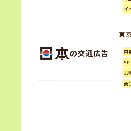
イ
東
東
S
1週
商