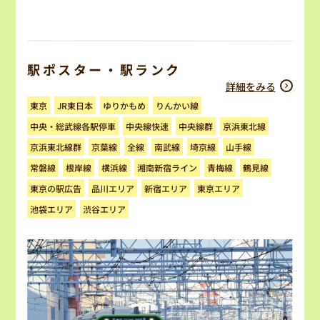
駅ポスター・駅ランク
詳細をみる
ゆりかもめ
りんかい線
JR東日本
東京
中央・総武線各駅停車
中央線快速
京浜東北線
中央線群
京浜東北線群
京葉線
南武線
埼京線
山手線
全線
湘南新宿ライン
常磐線
根岸線
横浜線
青梅線
鶴見線
東京の駅広告
品川エリア
新宿エリア
東京エリア
池袋エリア
渋谷エリア