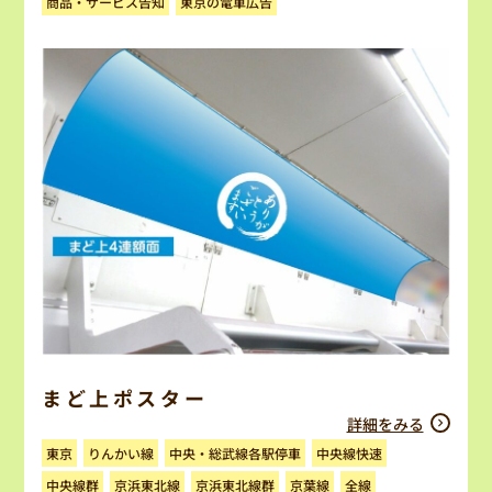
商品・サービス告知
東京の電車広告
まど上ポスター
詳細をみる
中央・総武線各駅停車
りんかい線
中央線快速
東京
京浜東北線群
京浜東北線
中央線群
京葉線
全線