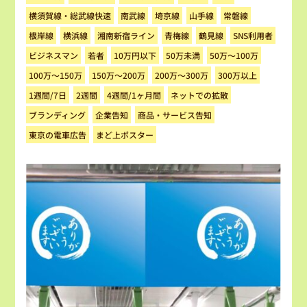
横須賀線・総武線快速
南武線
埼京線
山手線
常磐線
湘南新宿ライン
SNS利用者
根岸線
横浜線
青梅線
鶴見線
ビジネスマン
50万～100万
10万円以下
50万未満
若者
100万～150万
150万～200万
200万～300万
300万以上
ネットでの拡散
4週間/1ヶ月間
1週間/7日
2週間
商品・サービス告知
ブランディング
企業告知
東京の電車広告
まど上ポスター