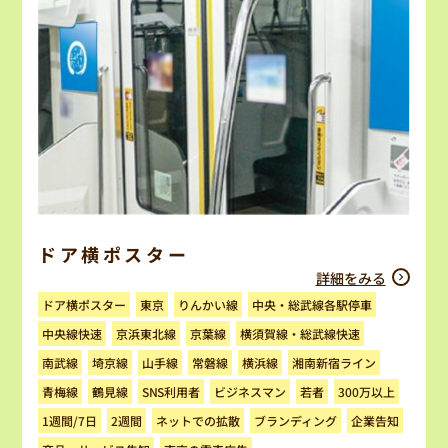
ドア横ポスター
詳細をみる
中央・総武線各駅停車
ドア横ポスター
りんかい線
東京
横須賀線・総武線快速
中央線快速
京浜東北線
京葉線
湘南新宿ライン
南武線
埼京線
山手線
常磐線
横浜線
ビジネスマン
SNS利用者
300万以上
青梅線
鶴見線
若者
ネットでの拡散
ブランディング
1週間/7日
企業告知
2週間