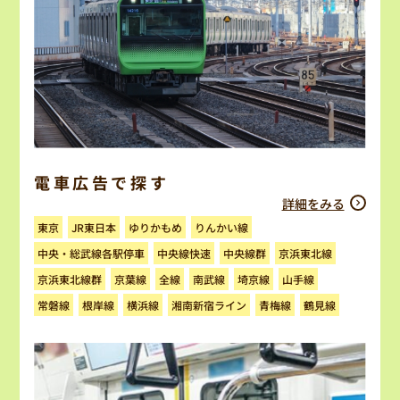
電車広告で探す
詳細をみる
ゆりかもめ
りんかい線
JR東日本
東京
中央・総武線各駅停車
中央線快速
京浜東北線
中央線群
京浜東北線群
京葉線
南武線
埼京線
山手線
全線
湘南新宿ライン
常磐線
根岸線
横浜線
青梅線
鶴見線