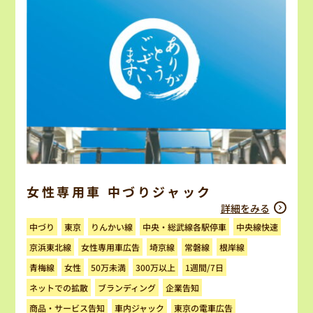
女性専用車 中づりジャック
詳細をみる
中央・総武線各駅停車
りんかい線
中央線快速
中づり
東京
女性専用車広告
京浜東北線
埼京線
常磐線
根岸線
300万以上
1週間/7日
50万未満
青梅線
女性
ネットでの拡散
ブランディング
企業告知
商品・サービス告知
東京の電車広告
車内ジャック