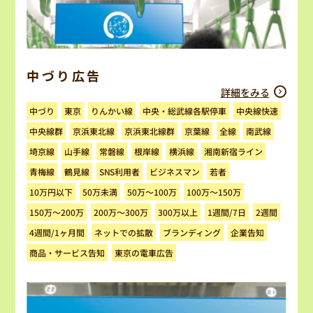
中づり広告
詳細をみる
中央・総武線各駅停車
りんかい線
中央線快速
中づり
東京
京浜東北線群
京浜東北線
中央線群
京葉線
南武線
全線
湘南新宿ライン
埼京線
山手線
常磐線
根岸線
横浜線
ビジネスマン
SNS利用者
青梅線
鶴見線
若者
100万～150万
50万～100万
10万円以下
50万未満
150万～200万
200万～300万
300万以上
1週間/7日
2週間
ネットでの拡散
ブランディング
4週間/1ヶ月間
企業告知
商品・サービス告知
東京の電車広告