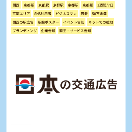
1週間/7日
京都駅
京都駅
京都駅
京都駅
京都駅
関西
ビジネスマン
京都エリア
SNS利用者
50万未満
若者
ネットでの拡散
関西の駅広告
駅貼ポスター
イベント告知
商品・サービス告知
ブランディング
企業告知