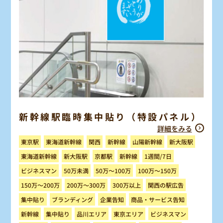
新幹線駅臨時集中貼り（特設パネル）
詳細をみる
東海道新幹線
山陽新幹線
新大阪駅
東京駅
新幹線
関西
東海道新幹線
1週間/7日
新大阪駅
京都駅
新幹線
100万～150万
ビジネスマン
50万～100万
50万未満
150万～200万
200万～300万
関西の駅広告
300万以上
商品・サービス告知
ブランディング
集中貼り
企業告知
ビジネスマン
品川エリア
東京エリア
集中貼り
新幹線