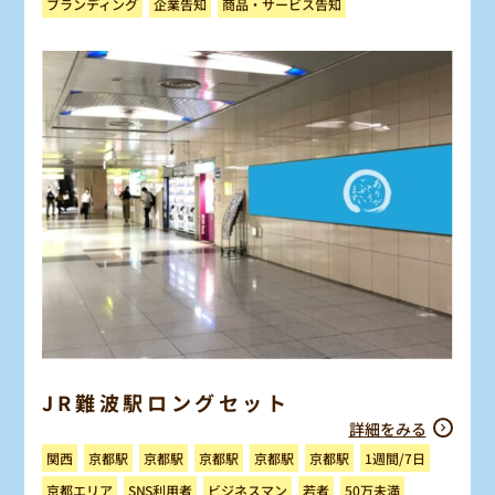
商品・サービス告知
ブランディング
企業告知
JR難波駅ロングセット
詳細をみる
1週間/7日
京都駅
京都駅
京都駅
京都駅
京都駅
関西
ビジネスマン
京都エリア
SNS利用者
50万未満
若者