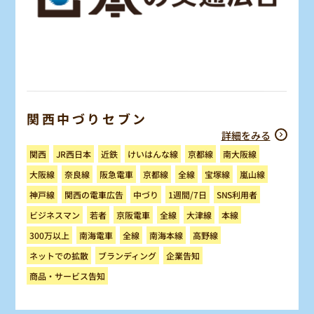
関西中づりセブン
詳細をみる
けいはんな線
JR西日本
南大阪線
京都線
関西
近鉄
阪急電車
大阪線
奈良線
京都線
宝塚線
嵐山線
全線
関西の電車広告
SNS利用者
1週間/7日
神戸線
中づり
ビジネスマン
京阪電車
大津線
若者
全線
本線
300万以上
南海電車
南海本線
高野線
全線
ネットでの拡散
ブランディング
企業告知
商品・サービス告知