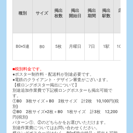
掲出
掲出
掲出
掲出
広告料
種別
サイズ
枚数
開始日
期間
駅数
（税別
B0×5連
5枚
月曜日
7日
1駅
108,00
B0
■税別料金です。
●ポスター制作料・配送料が別途必要です。
●電鉄のクライアント・デザイン審査がございます。
【横ロングポスター掲出について】
別途追加作業費で下記横ロングポスターも掲出可能で
す。
①B0 3枚サイズ＋B0 2枚サイズ 計2枚 10,100円(税
別)
②B0 2枚サイズ×2枚＋B0 1枚サイズ 計3枚 12,200
円(税別)
パターン①、②のどちらかをお選びいただけます。
別途作業費についてはお問い合わせください。