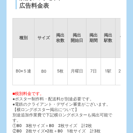
広告料金表
掲出
掲出
掲出
掲出
広告料
種別
サイズ
枚数
開始日
期間
駅数
（税別
B0×５連
5枚
月曜日
7日
1駅
240,00
B0
■税別料金です。
●ポスター制作料・配送料が別途必要です。
●電鉄のクライアント・デザイン審査がございます。
【横ロングポスター掲出について】
別途追加作業費で下記横ロングポスターも掲出可能で
す。
①B0 3枚サイズ＋B0 2枚サイズ 計2枚
②B0 2枚サイズ×2枚＋B0 1枚サイズ 計3枚