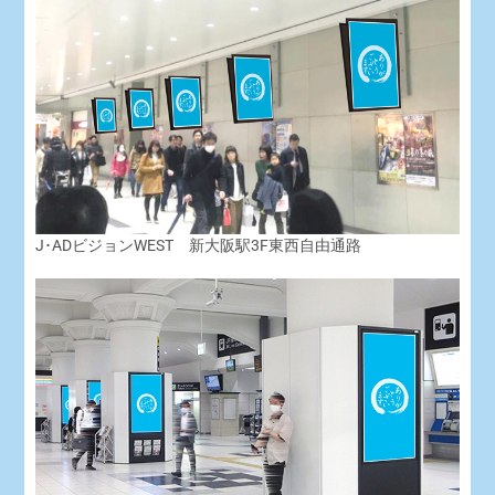
J･ADビジョンWEST 新大阪駅3F東西自由通路